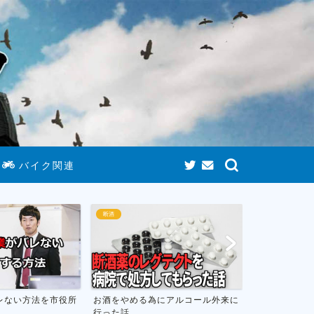
バイク関連
断酒
断酒
ない方法を市役所
お酒をやめる為にアルコール外来に
お酒をやめて人
行った話