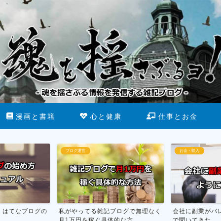
漫画と書籍
心と健康
仕事とお金
ブログ運営
お金・収入
はてなブログの
私がやってる雑記ブログで無理なく
会社に副業がバレ
月1万円を稼ぐ具体的な方...
で聞いてきた