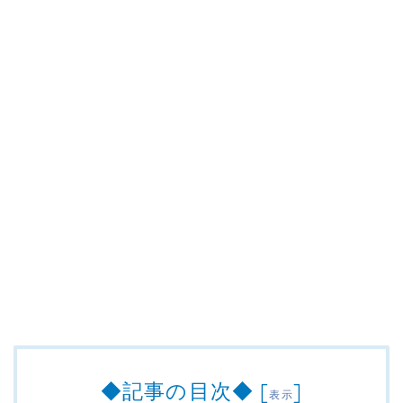
◆記事の目次◆
[
]
表示