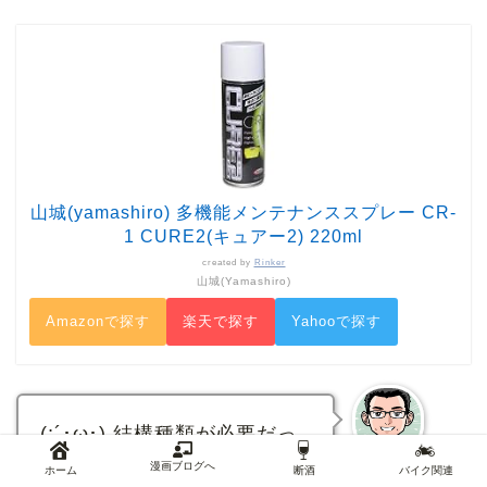
山城(yamashiro) 多機能メンテナンススプレー CR-
1 CURE2(キュアー2) 220ml
created by
Rinker
山城(Yamashiro)
Amazonで探す
楽天で探す
Yahooで探す
(;´･ω･) 結構種類が必要だっ
たな…まあ今後もあるかもし
漫画ブログへ
ホーム
断酒
バイク関連