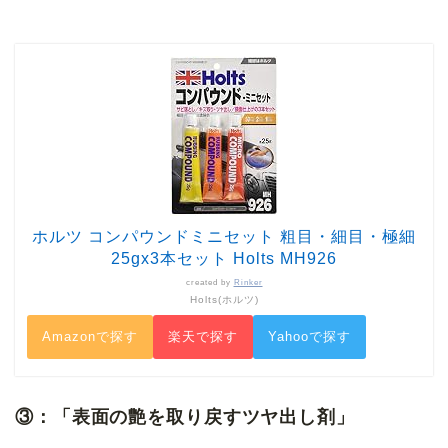
ホルツ コンパウンドミニセット 粗目・細目・極細
25gx3本セット Holts MH926
created by
Rinker
Holts(ホルツ)
Amazonで探す
楽天で探す
Yahooで探す
③：「表面の艶を取り戻すツヤ出し剤」