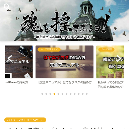
ブログ関連まとめ
ブログ運営
ordPressの始め方
【完全マニュアル】はてなブログの始め方
私がやってる雑記ブログ
円を稼ぐ具体的な方...
バイク（Vストローム250）