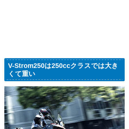
V-Strom250は250ccクラスでは大き
くて重い