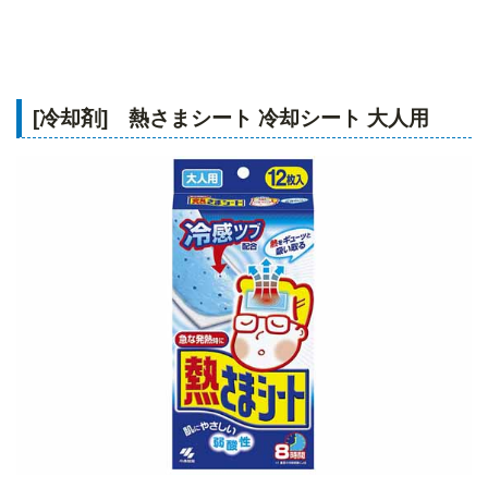
[冷却剤] 熱さまシート 冷却シート 大人用