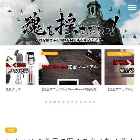
WordPress
め
ブログ関連まとめ
なる最新グッズ
【完全マニュアル】WordPressの始め方
【完全マニュアル】は
健康