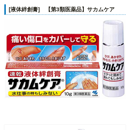
[液体絆創膏] 【第3類医薬品】サカムケア