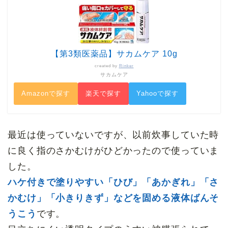
【第3類医薬品】サカムケア 10g
created by
Rinker
サカムケア
Amazonで探す
楽天で探す
Yahooで探す
最近は使っていないですが、以前炊事していた時
に良く指のさかむけがひどかったので使っていま
した。
ハケ付きで塗りやすい「ひび」「あかぎれ」「さ
かむけ」「小きりきず」などを固める液体ばんそ
うこう
です。