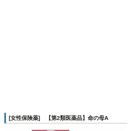
[女性保険薬] 【第2類医薬品】命の母A