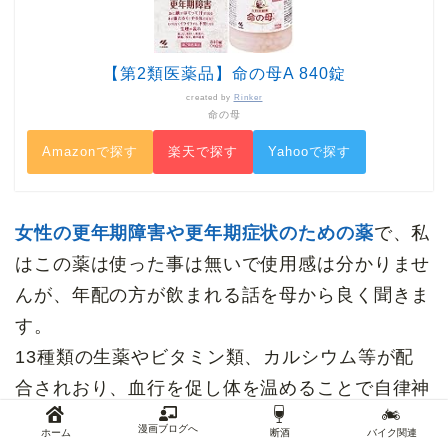
【第2類医薬品】命の母A 840錠
created by
Rinker
命の母
Amazonで探す
楽天で探す
Yahooで探す
女性の更年期障害や更年期症状のための薬
で、私
はこの薬は使った事は無いで使用感は分かりませ
んが、年配の方が飲まれる話を母から良く聞きま
す。
13種類の生薬やビタミン類、カルシウム等が配
合されおり、血行を促し体を温めることで自律神
経を整えていきます。
漫画ブログへ
ホーム
断酒
バイク関連