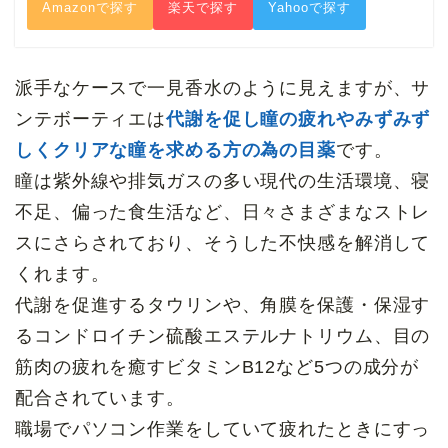
Amazonで探す
楽天で探す
Yahooで探す
派手なケースで一見香水のように見えますが、サ
ンテボーティエは
代謝を促し瞳の疲れやみずみず
しくクリアな瞳を求める方の為の目薬
です。
瞳は紫外線や排気ガスの多い現代の生活環境、寝
不足、偏った食生活など、日々さまざまなストレ
スにさらされており、そうした不快感を解消して
くれます。
代謝を促進するタウリンや、角膜を保護・保湿す
るコンドロイチン硫酸エステルナトリウム、目の
筋肉の疲れを癒すビタミンB12など5つの成分が
配合されています。
職場でパソコン作業をしていて疲れたときにすっ