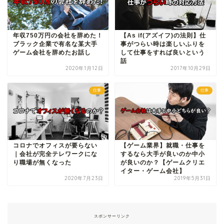
年収750万円の会社を辞めた！
【As if(アズイフ)の法則】仕
ブラック企業で有名な某大手
事がつらい時は楽しいふりを
ゲーム会社を辞めたお話し
して仕事をすれば良いという
話
2020年1月12日
2017年10月29日
仕事
仕事
コロナでオフィスが要らない
【ゲーム業界】就職・仕事を
｜会社が完全テレワークにな
するなら大手が良いのか中小
り職場が無くなった
が良いのか？【ゲームクリエ
イター・ゲーム会社】
2020年7月23日
2019年5月31日
スポンサーリンク