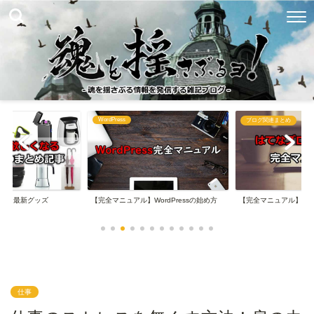
WordPress
め
ブログ関連まとめ
なる最新グッズ
【完全マニュアル】WordPressの始め方
【完全マニュアル】は
仕事