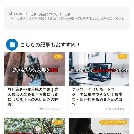
HOME
仕事・お金について
仕事
仕事のストレスを無くす方法！肩の力を抜いて仕事することは大事だというお話
し
こちらの記事もおすすめ！
仕事
仕事
思い込みや先入観の問題｜先
テレワーク（リモートワー
入観は人生を変える毒にも薬
ク）では集中できない！集中
にもなる【人の思い込みの弊
力と生産性を高めるためのコ
害】
ツ
2018年6月27日
2020年5月19日
仕事
As if(アズイフ)の法則