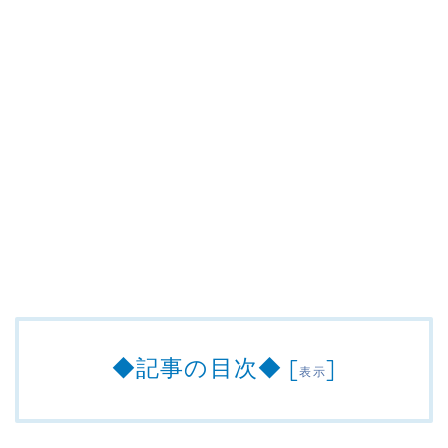
◆記事の目次◆
[
]
表示