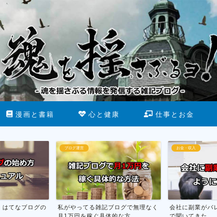
漫画と書籍
心と健康
仕事とお金
お金・収入
断酒
ブログで無理なく
会社に副業がバレない方法を市役所
お酒をやめる為
な方...
で聞いてきた
行った話