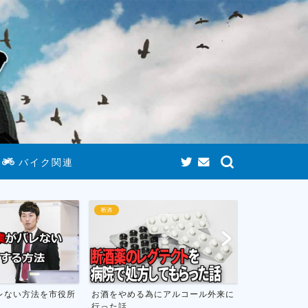
バイク関連
断酒
ゲームまとめ
にアルコール外来に
お酒をやめて人生が変わったお話し
おすすめのニ
フトのまとめ