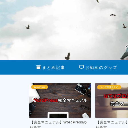
まとめ記事
お勧めのグッズ
ブログ関連まとめ
ブログ運営
dPressの
【完全マニュアル】はてなブログの
私がやってる雑記
始め方
月1万円を稼ぐ具体的