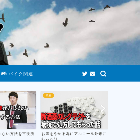
バイク関連
断酒
ゲームまとめ
にアルコール外来に
お酒をやめて人生が変わったお話し
おすすめのニ
フトのまとめ