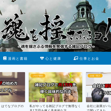
漫画と書籍
心と健康
仕事とお金
お金・収入
断酒
ブログで無理なく
会社に副業がバレない方法を市役所
お酒をやめる為
な方...
で聞いてきた
行った話