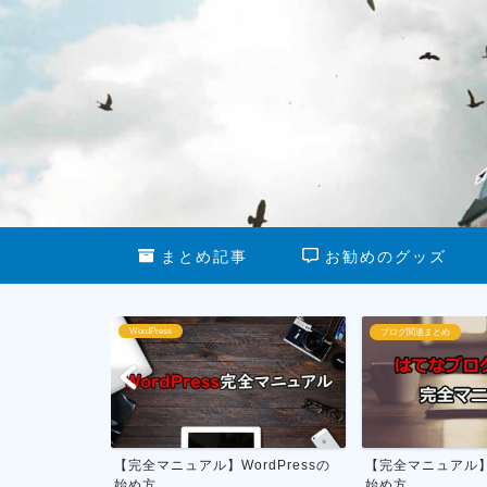
まとめ記事
お勧めのグッズ
ブログ関連まとめ
ブログ運営
dPressの
【完全マニュアル】はてなブログの
私がやってる雑記
始め方
月1万円を稼ぐ具体的