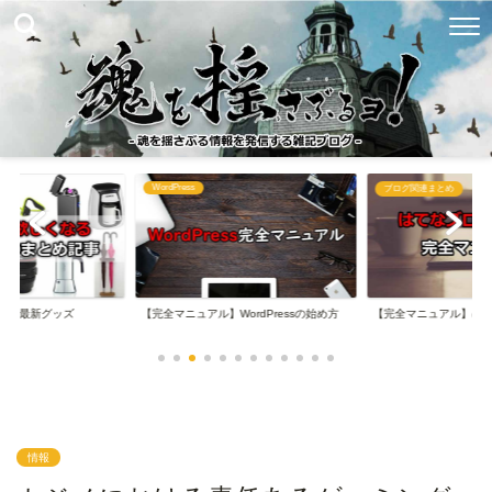
WordPress
め
ブログ関連まとめ
なる最新グッズ
【完全マニュアル】WordPressの始め方
【完全マニュアル】は
情報