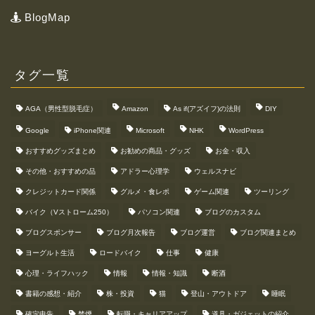
BlogMap
タグ一覧
AGA（男性型脱毛症）
Amazon
As if(アズイフ)の法則
DIY
Google
iPhone関連
Microsoft
NHK
WordPress
おすすめグッズまとめ
お勧めの商品・グッズ
お金・収入
その他・おすすめの品
アドラー心理学
ウェルスナビ
クレジットカード関係
グルメ・食レポ
ゲーム関連
ツーリング
バイク（Vストローム250）
パソコン関連
ブログのカスタム
ブログスポンサー
ブログ月次報告
ブログ運営
ブログ関連まとめ
ヨーグルト生活
ロードバイク
仕事
健康
心理・ライフハック
情報
情報・知識
断酒
書籍の感想・紹介
株・投資
猫
登山・アウトドア
睡眠
確定申告
禁煙
転職・キャリアアップ
道具・ガジェットの紹介