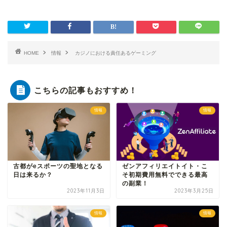
HOME
情報
カジノにおける責任あるゲーミング
こちらの記事もおすすめ！
情報
情報
古都がeスポーツの聖地となる
ゼンアフィリエイトイト・こ
日は来るか？
そ初期費用無料でできる最高
の副業！
2023年11月3日
2023年3月25日
情報
情報