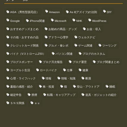
AGA（男性型脱毛症）
Amazon
As if(アズイフ)の法則
DIY
Google
iPhone関連
Microsoft
NHK
WordPress
おすすめグッズまとめ
お勧めの商品・グッズ
お金・収入
その他・おすすめの品
アドラー心理学
ウェルスナビ
クレジットカード関係
グルメ・食レポ
ゲーム関連
ツーリング
バイク（Vストローム250）
パソコン関連
ブログのカスタム
ブログスポンサー
ブログ月次報告
ブログ運営
ブログ関連まとめ
ヨーグルト生活
ロードバイク
仕事
健康
心理・ライフハック
情報
情報・知識
断酒
書籍の感想・紹介
株・投資
猫
登山・アウトドア
睡眠
確定申告
禁煙
転職・キャリアアップ
道具・ガジェットの紹介
ＳＮＳ関係
ａｕ