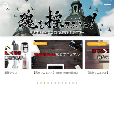
WordPress
め
ブログ関連まとめ
なる最新グッズ
【完全マニュアル】WordPressの始め方
【完全マニュアル】は