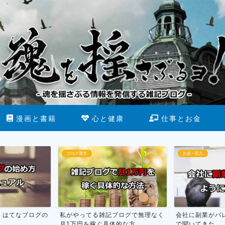
漫画と書籍
心と健康
仕事とお金
ブログ運営
お金・収入
】はてなブログの
私がやってる雑記ブログで無理なく
会社に副業がバ
月1万円を稼ぐ具体的な方...
で聞いてきた