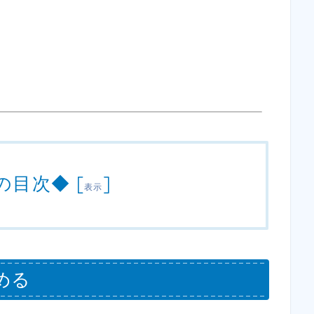
の目次◆
[
]
表示
める