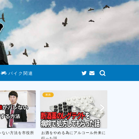
バイク関連
断酒
断酒
レない方法を市役所
お酒をやめる為にアルコール外来に
お酒をやめて
行った話