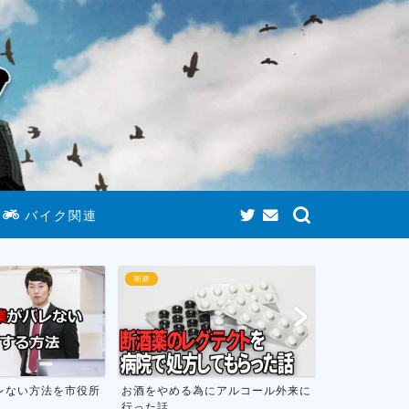
バイク関連
断酒
断酒
レない方法を市役所
お酒をやめる為にアルコール外来に
お酒をやめて
行った話