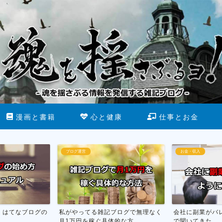
漫画と書籍
心と健康
仕事とお金
ブログ運営
お金・収入
】はてなブログの
私がやってる雑記ブログで無理なく
会社に副業がバ
月1万円を稼ぐ具体的な方...
で聞いてきた