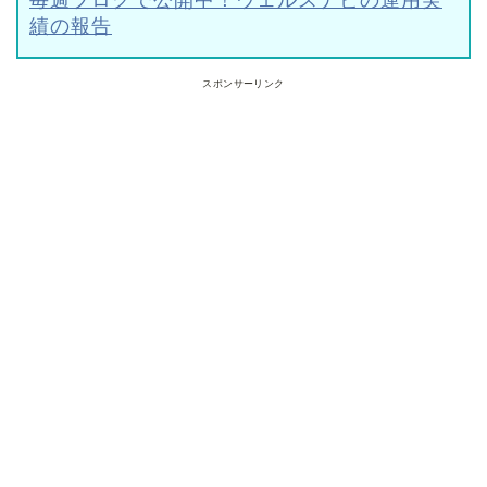
毎週ブログで公開中！ウェルスナビの運用実
績の報告
スポンサーリンク