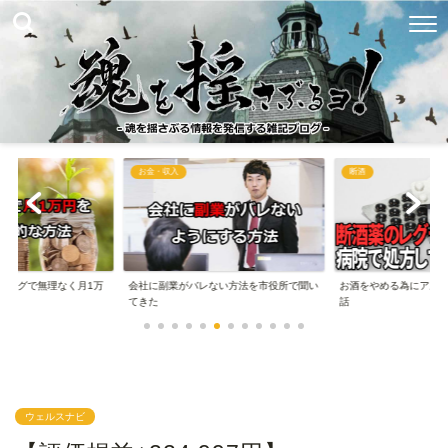
お金・収入
断酒
ブログで無理なく月1万
会社に副業がバレない方法を市役所で聞い
お酒をやめる為にアル
..
てきた
話
ウェルスナビ