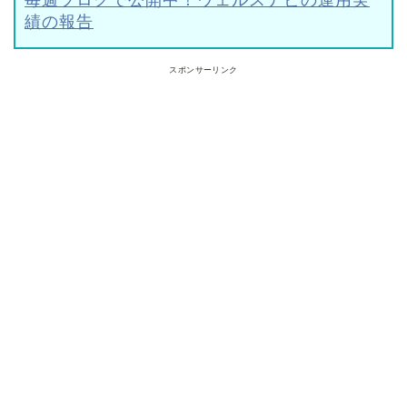
毎週ブログで公開中！ウェルスナビの運用実
績の報告
スポンサーリンク