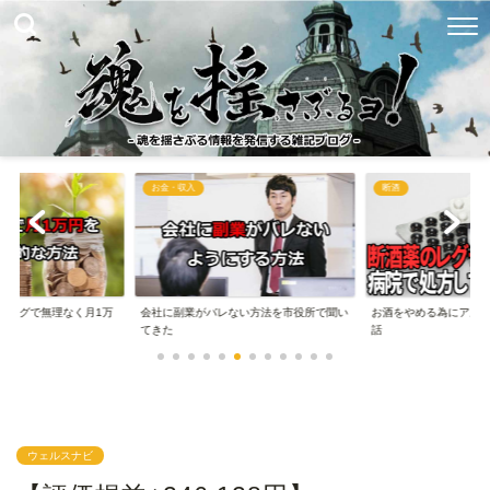
お金・収入
断酒
ブログで無理なく月1万
会社に副業がバレない方法を市役所で聞い
お酒をやめる為にアル
..
てきた
話
ウェルスナビ