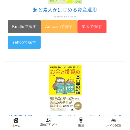
超ど素人がはじめる資産運用
created by
Rinker
Kindleで探す
Amazonで探す
楽天で探す
Yahooで探す
外資系金融マンがわが子に教えたい「お金」と「投
資」の本当の話
漫画ブログへ
ホーム
断酒
バイク関連