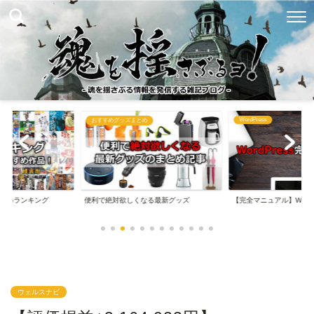
WordPress
め
ブログ関連まとめ
なる最新グッズ
【完全マニュアル】WordPressの始め方
【完全マニュアル】は
ウェルスナビ