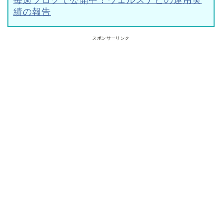
毎週ブログで公開中！ウェルスナビの運用実
績の報告
スポンサーリンク