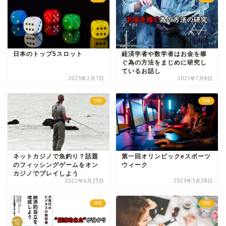
日本のトップ5スロット
経済学者や数学者はお金を稼
ぐ為の方法をまじめに研究し
ているお話し
2023年2月7日
2021年7月8日
情報
情報
ネットカジノで魚釣り？話題
第一回オリンピックeスポーツ
のフィッシングゲームをオン
ウィーク
カジノでプレイしよう
2022年6月25日
2023年3月28日
情報
情報