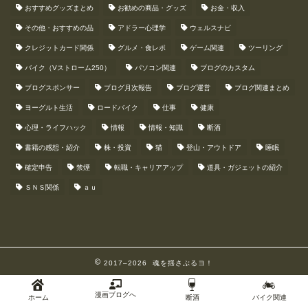
おすすめグッズまとめ
お勧めの商品・グッズ
お金・収入
その他・おすすめの品
アドラー心理学
ウェルスナビ
クレジットカード関係
グルメ・食レポ
ゲーム関連
ツーリング
バイク（Vストローム250）
パソコン関連
ブログのカスタム
ブログスポンサー
ブログ月次報告
ブログ運営
ブログ関連まとめ
ヨーグルト生活
ロードバイク
仕事
健康
心理・ライフハック
情報
情報・知識
断酒
書籍の感想・紹介
株・投資
猫
登山・アウトドア
睡眠
確定申告
禁煙
転職・キャリアアップ
道具・ガジェットの紹介
ＳＮＳ関係
ａｕ
2017–2026 魂を揺さぶるヨ！
漫画ブログへ
ホーム
断酒
バイク関連