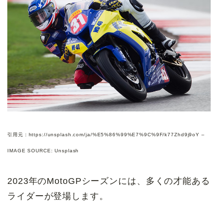
引用元：https://unsplash.com/ja/%E5%86%99%E7%9C%9F/k77Zhd9j9oY –
IMAGE SOURCE: Unsplash
2023年のMotoGPシーズンには、多くの才能ある
ライダーが登場します。