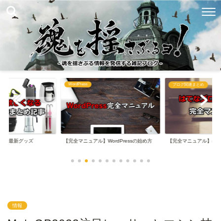
WordPress
め
ブログ関連まとめ
なる最新グッズ
【完全マニュアル】WordPressの始め方
【完全マニュアル】は
情報