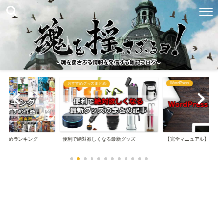
WordPress
め
ブログ関連まとめ
なる最新グッズ
【完全マニュアル】WordPressの始め方
【完全マニュアル】は