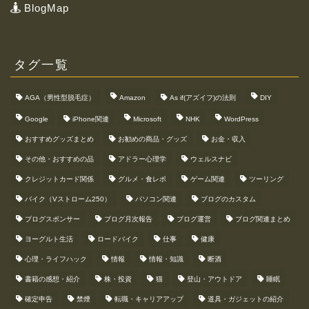
BlogMap
タグ一覧
AGA（男性型脱毛症）
Amazon
As if(アズイフ)の法則
DIY
Google
iPhone関連
Microsoft
NHK
WordPress
おすすめグッズまとめ
お勧めの商品・グッズ
お金・収入
その他・おすすめの品
アドラー心理学
ウェルスナビ
クレジットカード関係
グルメ・食レポ
ゲーム関連
ツーリング
バイク（Vストローム250）
パソコン関連
ブログのカスタム
ブログスポンサー
ブログ月次報告
ブログ運営
ブログ関連まとめ
ヨーグルト生活
ロードバイク
仕事
健康
心理・ライフハック
情報
情報・知識
断酒
書籍の感想・紹介
株・投資
猫
登山・アウトドア
睡眠
確定申告
禁煙
転職・キャリアアップ
道具・ガジェットの紹介