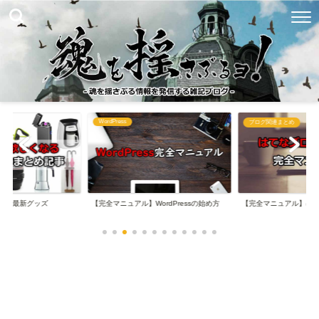
WordPress
め
ブログ関連まとめ
なる最新グッズ
【完全マニュアル】WordPressの始め方
【完全マニュアル】は