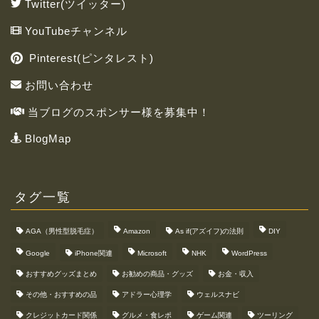
Twitter(ツイッター)
YouTubeチャンネル
Pinterest(ピンタレスト)
お問い合わせ
当ブログのスポンサー様を募集中！
BlogMap
タグ一覧
AGA（男性型脱毛症）
Amazon
As if(アズイフ)の法則
DIY
Google
iPhone関連
Microsoft
NHK
WordPress
おすすめグッズまとめ
お勧めの商品・グッズ
お金・収入
その他・おすすめの品
アドラー心理学
ウェルスナビ
クレジットカード関係
グルメ・食レポ
ゲーム関連
ツーリング