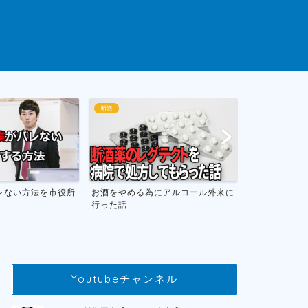
断酒
ゲームまとめ
にアルコール外来に
お酒をやめて人生が変わったお話し
おすすめのニ
フトのまとめ
Youtubeチャンネル