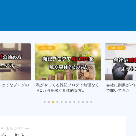
お金・収入
断酒
ブログで無理なく
会社に副業がバレない方法を市役所
お酒をやめる為
な方...
で聞いてきた
行った話
CATEGORY ―