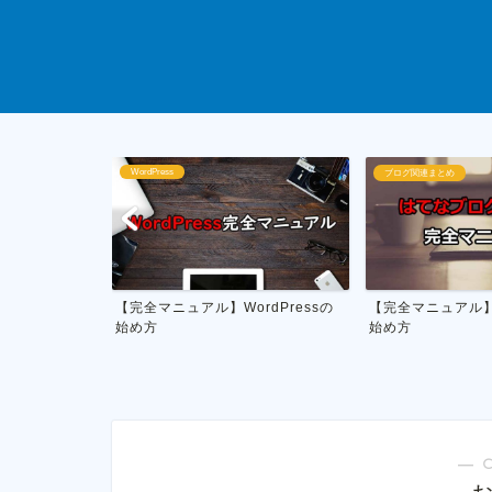
ブログ関連まとめ
ブログ運営
dPressの
【完全マニュアル】はてなブログの
私がやってる雑記
始め方
月1万円を稼ぐ具体的
― 