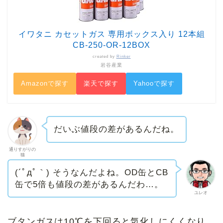
イワタニ カセットガス 専用ボックス入り 12本組
CB-250-OR-12BOX
created by
Rinker
岩谷産業
Amazonで探す
楽天で探す
Yahooで探す
だいぶ値段の差があるんだね。
通りすがりの
猫
(´ﾟдﾟ｀) そうなんだよね。OD缶とCB
缶で5倍も値段の差があるんだわ…。
ユレオ
ブタンガスは10℃を下回ると気化しにくくなり、