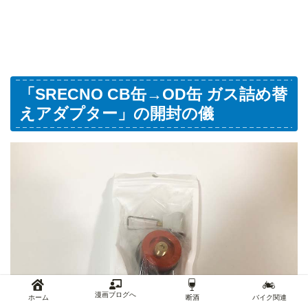
「SRECNO CB缶→OD缶 ガス詰め替
えアダプター」の開封の儀
漫画ブログへ
ホーム
断酒
バイク関連