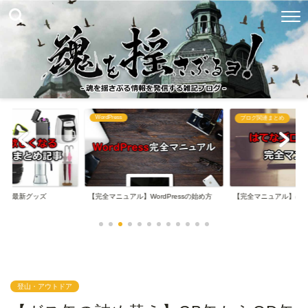
WordPress
め
ブログ関連まとめ
なる最新グッズ
【完全マニュアル】WordPressの始め方
【完全マニュアル】は
登山・アウトドア