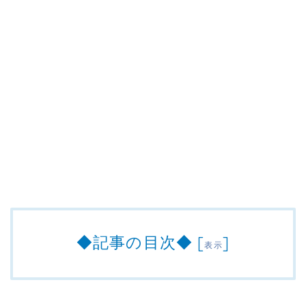
◆記事の目次◆
[
]
表示