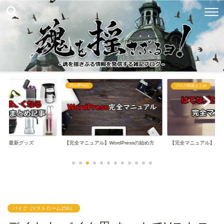
WordPress
め
ブログ関連まとめ
なる最新グッズ
【完全マニュアル】WordPressの始め方
【完全マニュアル】は
バイク（Vストローム250）