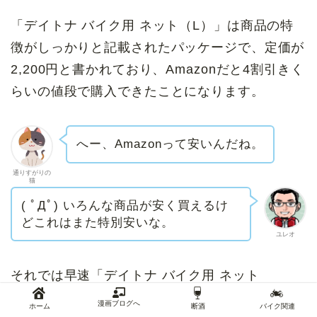
「デイトナ バイク用 ネット（L）」は商品の特
徴がしっかりと記載されたパッケージで、定価が
2,200円と書かれており、Amazonだと4割引きく
らいの値段で購入できたことになります。
へー、Amazonって安いんだね。
通りすがりの
猫
( ﾟДﾟ) いろんな商品が安く買えるけ
どこれはまた特別安いな。
ユレオ
それでは早速「デイトナ バイク用 ネット
（L）」の開封の儀を始めたいと思います。
漫画ブログへ
ホーム
断酒
バイク関連