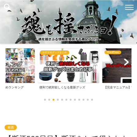
WordPress
め
ブログ関連まとめ
なる最新グッズ
【完全マニュアル】WordPressの始め方
【完全マニュアル】は
断酒