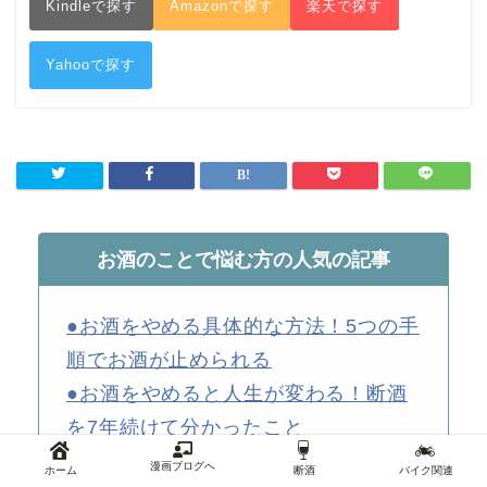
Kindleで探す
Amazonで探す
楽天で探す
Yahooで探す
お酒のことで悩む方の人気の記事
●お酒をやめる具体的な方法！5つの手
順でお酒が止められる
●お酒をやめると人生が変わる！断酒
を7年続けて分かったこと
●禁酒や断酒の苦しさのピークはいつ
漫画ブログへ
ホーム
断酒
バイク関連