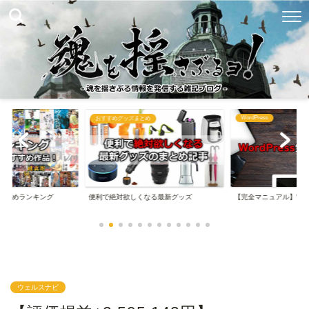
WordPress
め
ブログ関連まとめ
なる最新グッズ
【完全マニュアル】WordPressの始め方
【完全マニュアル】は
ウェルスナビ