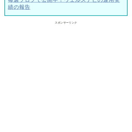
毎週ブログで公開中！ウェルスナビの運用実
績の報告
スポンサーリンク