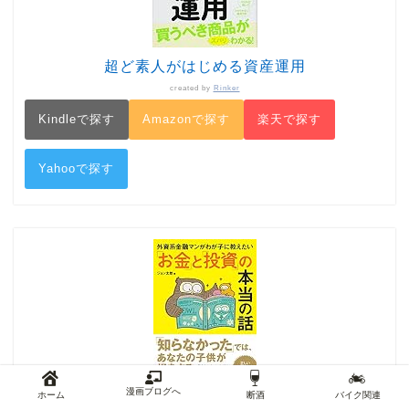
超ど素人がはじめる資産運用
created by
Rinker
Kindleで探す
Amazonで探す
楽天で探す
Yahooで探す
漫画ブログへ
ホーム
断酒
バイク関連
外資系金融マンがわが子に教えたい「お金」と「投