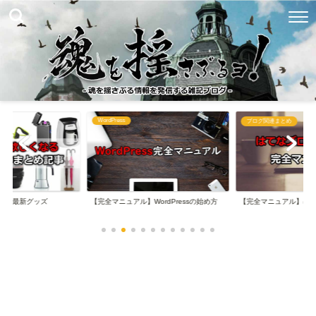
WordPress
め
ブログ関連まとめ
なる最新グッズ
【完全マニュアル】WordPressの始め方
【完全マニュアル】は