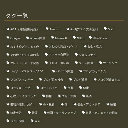
タグ一覧
AGA（男性型脱毛症）
Amazon
As if(アズイフ)の法則
DIY
Google
iPhone関連
Microsoft
NHK
WordPress
おすすめグッズまとめ
お勧めの商品・グッズ
お金・収入
その他・おすすめの品
アドラー心理学
ウェルスナビ
クレジットカード関係
グルメ・食レポ
ゲーム関連
ツーリング
バイク（Vストローム250）
パソコン関連
ブログのカスタム
ブログスポンサー
ブログ月次報告
ブログ運営
ブログ関連まとめ
ヨーグルト生活
ロードバイク
仕事
健康
心理・ライフハック
情報
情報・知識
断酒
書籍の感想・紹介
株・投資
猫
登山・アウトドア
睡眠
確定申告
禁煙
転職・キャリアアップ
道具・ガジェットの紹介
ＳＮＳ関係
ａｕ