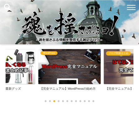
WordPress
め
ブログ関連まとめ
なる最新グッズ
【完全マニュアル】WordPressの始め方
【完全マニュアル】は