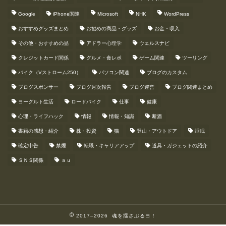
Google
iPhone関連
Microsoft
NHK
WordPress
おすすめグッズまとめ
お勧めの商品・グッズ
お金・収入
その他・おすすめの品
アドラー心理学
ウェルスナビ
クレジットカード関係
グルメ・食レポ
ゲーム関連
ツーリング
バイク（Vストローム250）
パソコン関連
ブログのカスタム
ブログスポンサー
ブログ月次報告
ブログ運営
ブログ関連まとめ
ヨーグルト生活
ロードバイク
仕事
健康
心理・ライフハック
情報
情報・知識
断酒
書籍の感想・紹介
株・投資
猫
登山・アウトドア
睡眠
確定申告
禁煙
転職・キャリアアップ
道具・ガジェットの紹介
ＳＮＳ関係
ａｕ
2017–2026 魂を揺さぶるヨ！