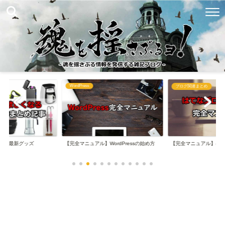
WordPress
め
ブログ関連まとめ
なる最新グッズ
【完全マニュアル】WordPressの始め方
【完全マニュアル】は