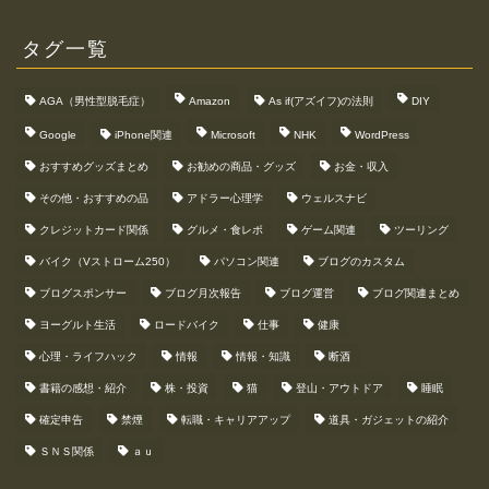
タグ一覧
AGA（男性型脱毛症）
Amazon
As if(アズイフ)の法則
DIY
Google
iPhone関連
Microsoft
NHK
WordPress
おすすめグッズまとめ
お勧めの商品・グッズ
お金・収入
その他・おすすめの品
アドラー心理学
ウェルスナビ
クレジットカード関係
グルメ・食レポ
ゲーム関連
ツーリング
バイク（Vストローム250）
パソコン関連
ブログのカスタム
ブログスポンサー
ブログ月次報告
ブログ運営
ブログ関連まとめ
ヨーグルト生活
ロードバイク
仕事
健康
心理・ライフハック
情報
情報・知識
断酒
書籍の感想・紹介
株・投資
猫
登山・アウトドア
睡眠
確定申告
禁煙
転職・キャリアアップ
道具・ガジェットの紹介
ＳＮＳ関係
ａｕ