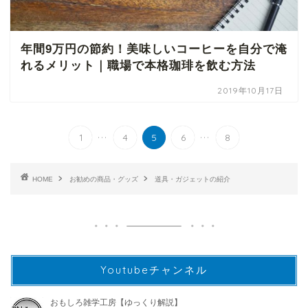
年間9万円の節約！美味しいコーヒーを自分で淹
れるメリット｜職場で本格珈琲を飲む方法
2019年10月17日
...
...
1
4
5
6
8
HOME
お勧めの商品・グッズ
道具・ガジェットの紹介
Youtubeチャンネル