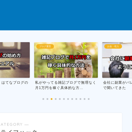
お金・収入
断酒
ブログで無理なく
会社に副業がバレない方法を市役所
お酒をやめる為
的な方...
で聞いてきた
行った話
CATEGORY ―