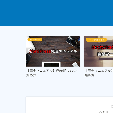
ブログ関連まとめ
ブログ運営
rdPressの
【完全マニュアル】はてなブログの
私がやってる雑記
始め方
月1万円を稼ぐ具体
― 