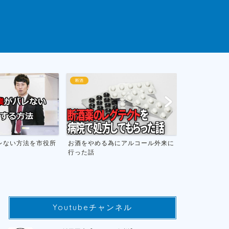
断酒
ゲームまとめ
にアルコール外来に
お酒をやめて人生が変わったお話し
おすすめのニ
フトのまとめ
Youtubeチャンネル