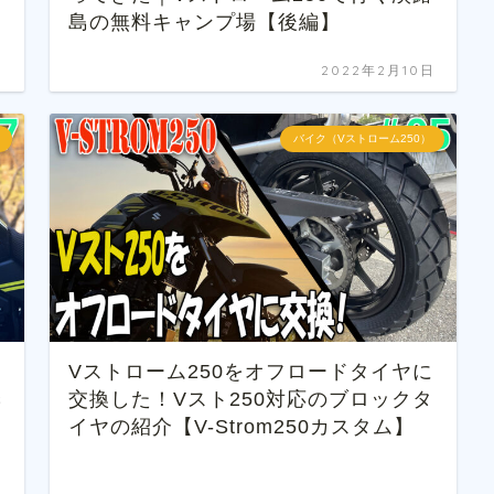
島の無料キャンプ場【後編】
日
2022年2月10日
バイク（Vストローム250）
Vストローム250をオフロードタイヤに
季
交換した！Vスト250対応のブロックタ
イヤの紹介【V-Strom250カスタム】