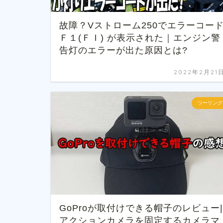
故障？Vストローム250でエラーコー
Ｆ１(ＦＩ) が表示された｜エンジン警
告灯のエラーが出た原因とは?
2022年2月21
ツーリング
GoProが取付けできる帽子のレビュー|
アクションカメラを固定するカメラマ