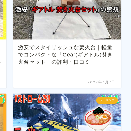
ケ
激安でスタイリッシュな焚火台｜軽量
でコンパクトな「Gear(ギアトル)焚き
手
火台セット」の評判・口コミ
日
2022年3月7日
ツーリング