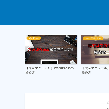
ブログ関連まとめ
ブログ運営
dPressの
【完全マニュアル】はてなブログの
私がやってる雑記
始め方
月1万円を稼ぐ具体的
― 