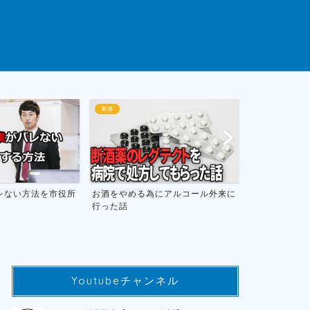
断酒
ゲームまとめ
にアルコール外来に
お酒をやめて人生が変わったお話し
おすすめのニ
フトのまとめ
Youtubeチャンネル