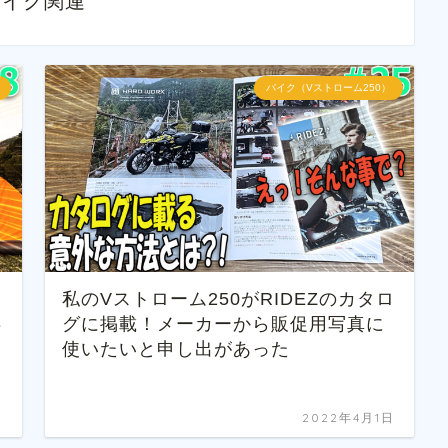
バイク関連
バイク（Vストローム250）
私のVストローム250がRIDEZのカタロ
兵
グに掲載！メーカーから販促用写真に
使いたいと申し出があった
日
2022年4月1日