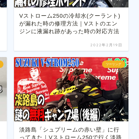
ド
Vストローム250の冷却水(クーラント)
が漏れた時の修理方法｜Vストのエン
ジンに液漏れ跡があった時の対応方法
日
2022年2月19日
ツーリング
淡路島「シュプリームの赤い壁」に行
ってきた｜Vストローム250で行く淡路