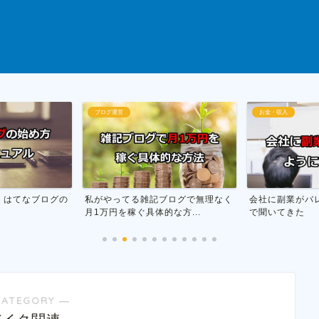
お金・収入
断酒
ブログで無理なく
会社に副業がバレない方法を市役所
お酒をやめる為
な方...
で聞いてきた
行った話
CATEGORY ―