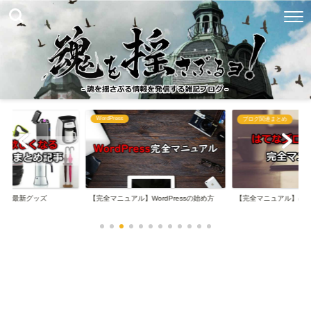
WordPress
め
ブログ関連まとめ
なる最新グッズ
【完全マニュアル】WordPressの始め方
【完全マニュアル】は