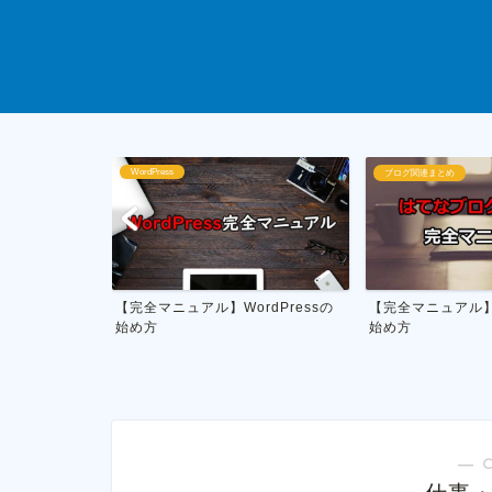
ブログ関連まとめ
ブログ運営
dPressの
【完全マニュアル】はてなブログの
私がやってる雑記
始め方
月1万円を稼ぐ具体的
― 