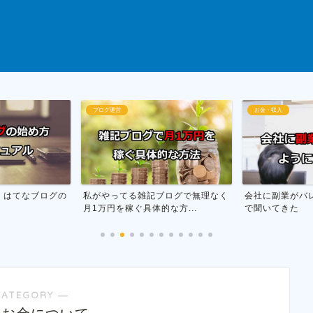
お金・収入
断酒
ブログで無理なく
会社に副業がバレない方法を市役所
お酒をやめる為
な方...
で聞いてきた
行った話
CATEGORY ―