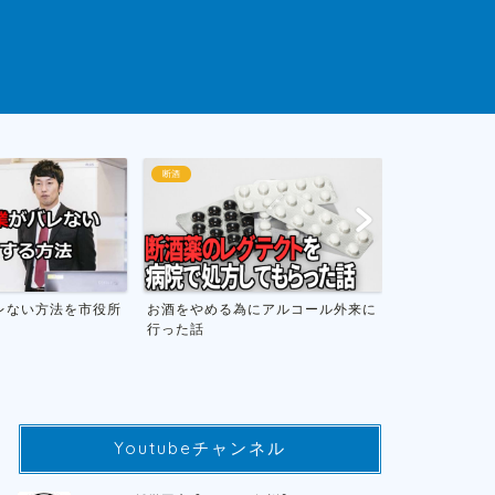
断酒
ゲームまとめ
にアルコール外来に
お酒をやめて人生が変わったお話し
おすすめのニ
フトのまとめ
Youtubeチャンネル